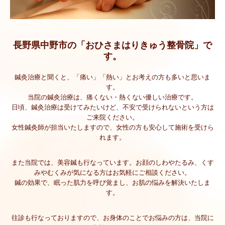
脱毛
美容
長野県中野市の「おひさまはりきゅう整骨院」で
HIFU
す。
光フェイシャル
鍼灸治療と聞くと、「痛い」「熱い」とお考えの方も多いと思いま
す。
EMS
当院の鍼灸治療は、痛くない・熱くない優しい治療です。
日頃、鍼灸治療は受けてみたいけど、不安で受けられないという方は
ご来院ください。
女性鍼灸師が担当いたしますので、女性の方も安心して施術を受けら
れます。
また当院では、美容鍼も行なっています。お顔のしわやたるみ、くす
みやむくみが気になる方はお気軽にご相談ください。
鍼の効果で、眠った肌力を呼び覚まし、お肌の悩みを解決いたしま
す。
往診も行なっておりますので、お身体のことでお悩みの方は、当院に