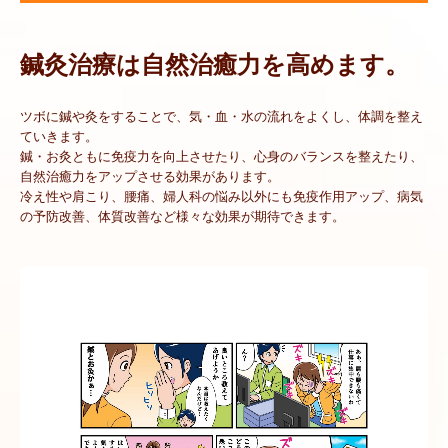
脱毛
鍼灸治療は自然治癒力を高めます。
美容
HIFU
ツボに鍼や灸をすることで、気・血・水の流れをよくし、体調を整え
ていきます。
光フェイシャル
鍼・お灸ともに免疫力を向上させたり、心身のバランスを整えたり、
自然治癒力をアップさせる効果があります。
EMS
冷え性や肩こり、腰痛、婦人科の悩み以外にも免疫作用アップ、病気
の予防改善、体質改善など様々な効果が期待できます。