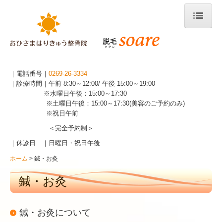
ホーム
お知らせ
｜電話番号｜
0269-26-3334
当院について
｜診療時間｜午前 8:30～12:00/ 午後 15:00～19:00
※水曜日午後：15:00～17:30
設備紹介
※土曜日午後：15:00～17:30(美容のご予約のみ)
※祝日午前
アクセス
＜完全予約制＞
｜休診日 ｜
日曜日・祝日午後
整骨
ホーム
鍼・お灸
交通事故
鍼・お灸
鍼・お灸
美容鍼
鍼・お灸について